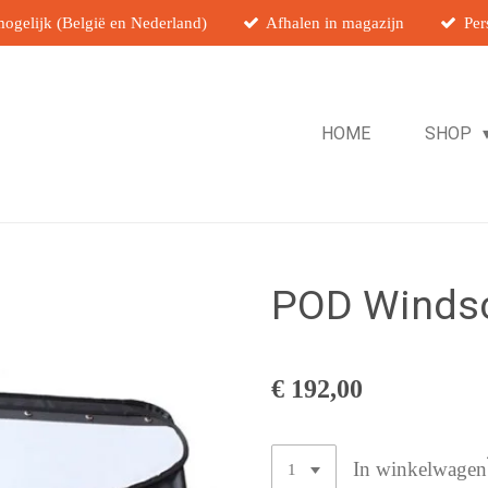
ogelijk (België en Nederland)
Afhalen in magazijn
Per
HOME
SHOP
POD Windsc
€ 192,00
In winkelwagen