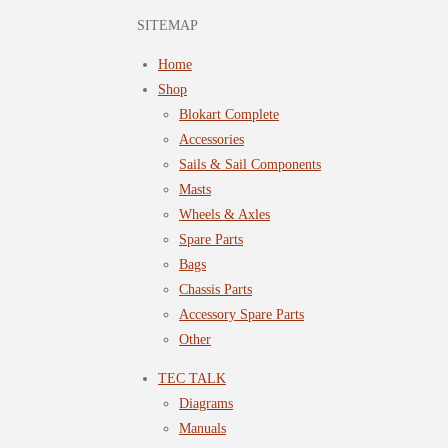
SITEMAP
Home
Shop
Blokart Complete
Accessories
Sails & Sail Components
Masts
Wheels & Axles
Spare Parts
Bags
Chassis Parts
Accessory Spare Parts
Other
TEC TALK
Diagrams
Manuals