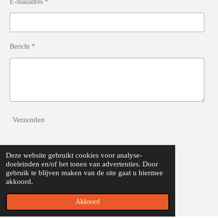
E-mailadres *
Bericht *
Verzenden
Deze website gebruikt cookies voor analyse-
INFORMATIE
doeleinden en/of het tonen van advertenties. Door
gebruik te blijven maken van de site gaat u hiermee
Privacy Policy
akkoord.
Algemene voorwaarden
Akkoord
klachten