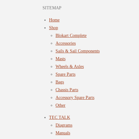
SITEMAP
Home
Shop
Blokart Complete
Accessories
Sails & Sail Components
Masts
Wheels & Axles
Spare Parts
Bags
Chassis Parts
Accessory Spare Parts
Other
TEC TALK
Diagrams
Manuals