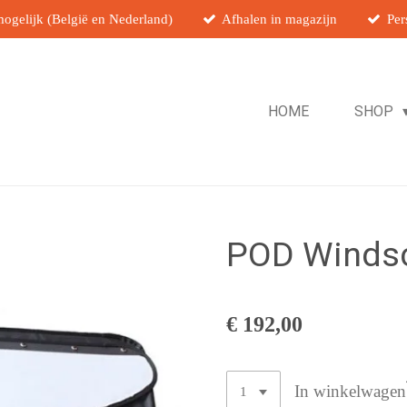
ogelijk (België en Nederland)
Afhalen in magazijn
Per
HOME
SHOP
POD Windsc
€ 192,00
In winkelwagen