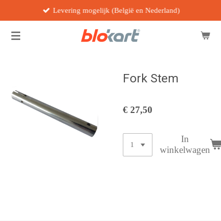
Levering mogelijk (België en Nederland)
Ga
direct
naar
de
hoofdinhoud
Fork Stem
€ 27,50
In
winkelwagen