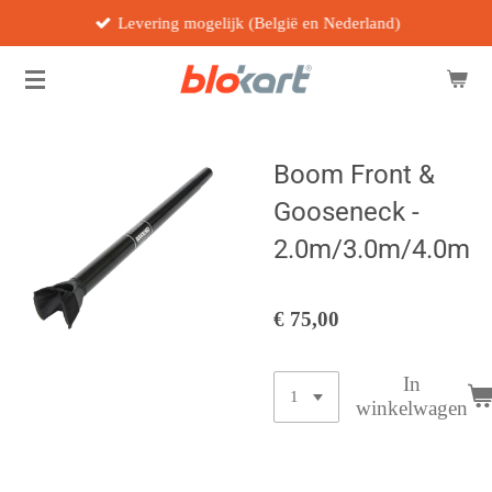
Levering mogelijk (België en Nederland)
Ga
direct
naar
de
hoofdinhoud
Boom Front &
Gooseneck -
2.0m/3.0m/4.0m
€ 75,00
In
winkelwagen