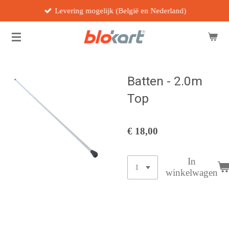
Levering mogelijk (België en Nederland)
Ga
direct
naar
de
hoofdinhoud
Batten - 2.0m
Top
€ 18,00
In
winkelwagen