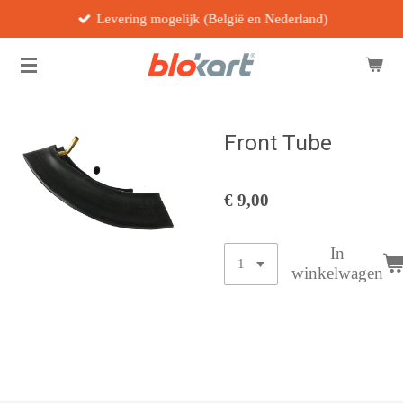
Levering mogelijk (België en Nederland)
Ga
direct
naar
de
hoofdinhoud
Front Tube
€ 9,00
In
winkelwagen