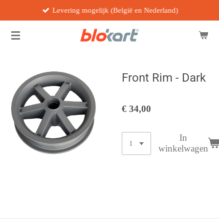
Levering mogelijk (België en Nederland)
Ga
direct
naar
de
hoofdinhoud
Front Rim - Dark
€ 34,00
In
winkelwagen