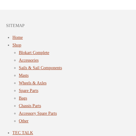
SITEMAP
Home
Shop
Blokart Complete
Accessories
Sails & Sail Components
Masts
Wheels & Axles
Spare Parts
Bags
Chassis Parts
Accessory Spare Parts
Other
TEC TALK