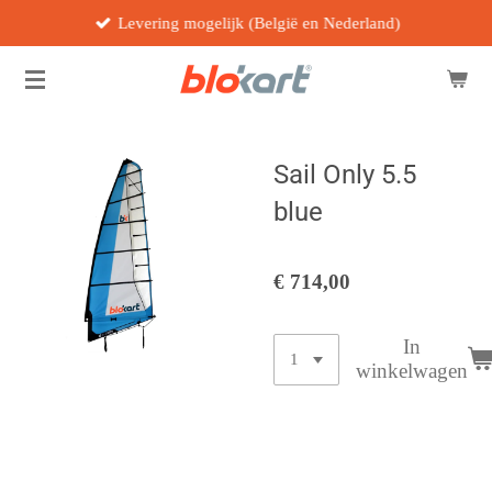
Levering mogelijk (België en Nederland)
Ga
direct
naar
de
hoofdinhoud
Sail Only 5.5
blue
€ 714,00
In
winkelwagen