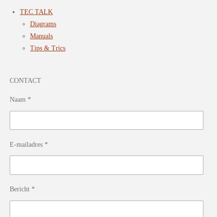
TEC TALK
Diagrams
Manuals
Tips & Trics
CONTACT
Naam *
E-mailadres *
Bericht *