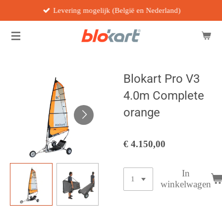
Levering mogelijk (België en Nederland)
Ga
direct
naar
de
hoofdinhoud
Blokart Pro V3
4.0m Complete
orange
€ 4.150,00
In
winkelwagen