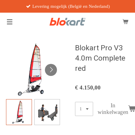
Levering mogelijk (België en Nederland)
Ga
direct
naar
de
hoofdinhoud
Blokart Pro V3
4.0m Complete
red
€ 4.150,00
In
winkelwagen